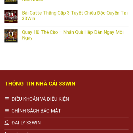
Bài Catte Thăng Cấp 3 Tuyệt Chiêu Độc Quyền Tại
11
33Win
Th3
Quay Hũ Thẻ Cào – Nhận Quà Hấp Dẫn Ngay Mỗi
11
Ngày
Th3
THÔNG TIN NHÀ CÁI 33WIN
ĐIỀU KHOẢN VÀ ĐIỀU KIỆN
CHÍNH SÁCH BẢO MẬT
ĐẠI LÝ 33WIN