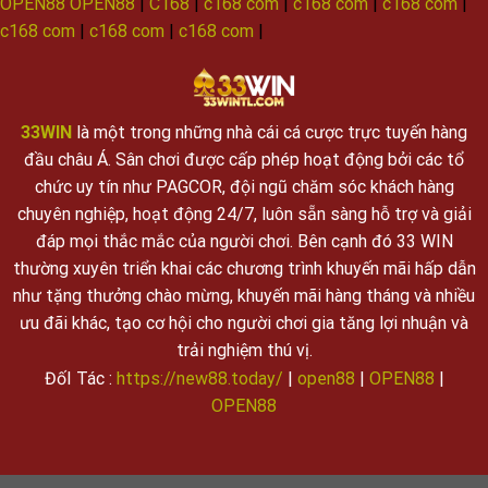
OPEN88
OPEN88
|
C168
|
c168 com
|
c168 com
|
c168 com
|
c168 com
|
c168 com
|
c168 com
|
33WIN
là một trong những nhà cái cá cược trực tuyến hàng
đầu châu Á. Sân chơi được cấp phép hoạt động bởi các tổ
chức uy tín như PAGCOR, đội ngũ chăm sóc khách hàng
chuyên nghiệp, hoạt động 24/7, luôn sẵn sàng hỗ trợ và giải
đáp mọi thắc mắc của người chơi. Bên cạnh đó 33 WIN
thường xuyên triển khai các chương trình khuyến mãi hấp dẫn
như tặng thưởng chào mừng, khuyến mãi hàng tháng và nhiều
ưu đãi khác, tạo cơ hội cho người chơi gia tăng lợi nhuận và
trải nghiệm thú vị.
ĐốI Tác :
https://new88.today/
|
open88
|
OPEN88
|
OPEN88