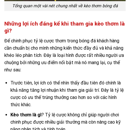
Tổng quan một vài nét chung nhất về kèo thơm bóng đá
Những lợi ích đáng kể khi tham gia kèo thơm là
gì?
Để chinh phục tỷ lệ cược thơm trong bóng đá khách hàng
cần chuẩn bị cho mình những kiến thức đầy đủ và khả năng
khéo léo phân tích. Đây là loại hình được rất nhiều người ưa
chuộng bởi những ưu điểm nổi bật mà nó mang lại, cụ thể
như sau:
Trước tiên, lợi ích có thể nhìn thấy đầu tiên đó chính là
khả năng tăng lợi nhuận khi tham gia giải trí. Đây là tỷ lệ
cược có ưu thế trúng thưởng cao hơn so với các hình
thức khác.
Kèo thơm là gì
? Tỷ lệ cược không chỉ giúp người chơi
chinh phục được nhiều giải thưởng mà còn nâng cao kỹ
năng phân tích và tính toán.