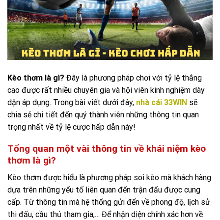
Kèo thơm là gì?
Đây là phương pháp chơi với tỷ lệ thắng
cao được rất nhiều chuyên gia và hội viên kinh nghiệm dày
dặn áp dụng. Trong bài viết dưới đây,
nhà cái 33WIN
sẽ
chia sẻ chi tiết đến quý thành viên những thông tin quan
trọng nhất về tỷ lệ cược hấp dẫn này!
Tổng quan một vài thông tin về khái niệm kèo
thơm là gì?
Kèo thơm được hiểu là phương pháp soi kèo mà khách hàng
dựa trên những yếu tố liên quan đến trận đấu được cung
cấp. Từ thông tin mà hệ thống gửi đến về phong độ, lịch sử
thi đấu, cầu thủ tham gia,… Để nhận diện chính xác hơn về