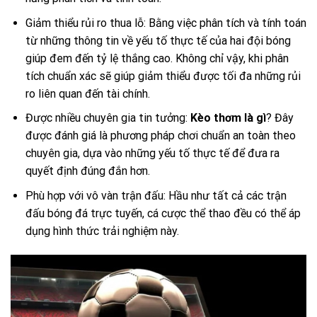
Giảm thiểu rủi ro thua lỗ: Bằng việc phân tích và tính toán
từ những thông tin về yếu tố thực tế của hai đội bóng
giúp đem đến tỷ lệ thắng cao. Không chỉ vậy, khi phân
tích chuẩn xác sẽ giúp giảm thiểu được tối đa những rủi
ro liên quan đến tài chính.
Được nhiều chuyên gia tin tưởng:
Kèo thơm là gì
? Đây
được đánh giá là phương pháp chơi chuẩn an toàn theo
chuyên gia, dựa vào những yếu tố thực tế để đưa ra
quyết định đúng đắn hơn.
Phù hợp với vô vàn trận đấu: Hầu như tất cả các trận
đấu bóng đá trực tuyến, cá cược thể thao đều có thể áp
dụng hình thức trải nghiệm này.