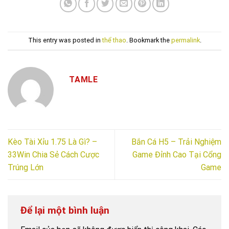
This entry was posted in
thể thao
. Bookmark the
permalink
.
TAMLE
Kèo Tài Xỉu 1.75 Là Gì? –
Bắn Cá H5 – Trải Nghiệm
33Win Chia Sẻ Cách Cược
Game Đỉnh Cao Tại Cổng
Trúng Lớn
Game
Để lại một bình luận