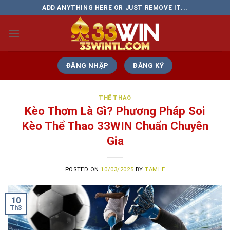
Skip
ADD ANYTHING HERE OR JUST REMOVE IT...
to
content
ĐĂNG NHẬP
ĐĂNG KÝ
THỂ THAO
Kèo Thơm Là Gì? Phương Pháp Soi
Kèo Thể Thao 33WIN Chuẩn Chuyên
Gia
POSTED ON
10/03/2025
BY
TAMLE
10
Th3