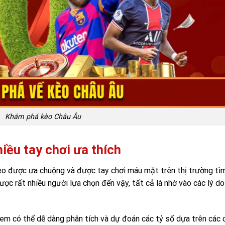
Khám phá kèo Châu Âu
iều tay chơi ưa thích
kèo được ưa chuộng và được tay chơi máu mặt trên thị trường tì
ợc rất nhiều người lựa chọn đến vậy, tất cả là nhờ vào các lý do
h em có thể dễ dàng phân tích và dự đoán các tỷ số dựa trên các 