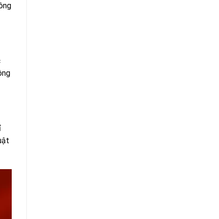
hông
c
ông
ỉ
uật