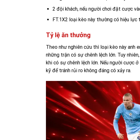
2 đội khách, nếu người chơi đặt cược và
FT.1X2 loại kèo này thường có hiệu lực 
Tỷ lệ ăn thưởng
Theo như nghiên cứu thì loại kèo này anh 
những trận có sự chênh lệch lớn. Tuy nhiên,
khi có sự chênh lệch lớn. Nếu người cược ở
kỹ để tránh rủi ro không đáng có xảy ra.