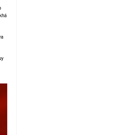
p
 khá
ựa
uy