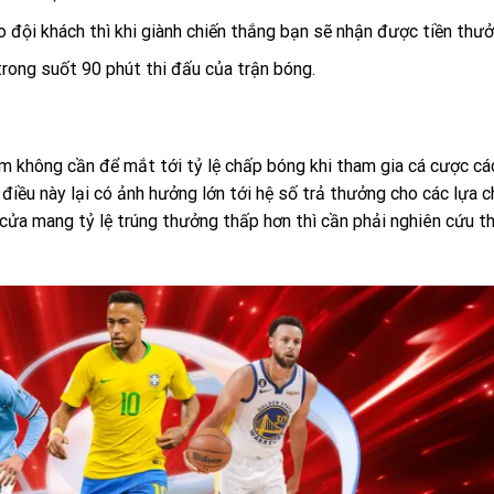
o đội khách thì khi giành chiến thắng bạn sẽ nhận được tiền thưở
trong suốt 90 phút thi đấu của trận bóng.
em không cần để mắt tới tỷ lệ chấp bóng khi tham gia cá cược cá
 điều này lại có ảnh hưởng lớn tới hệ số trả thưởng cho các lựa 
 cửa mang tỷ lệ trúng thưởng thấp hơn thì cần phải nghiên cứu t